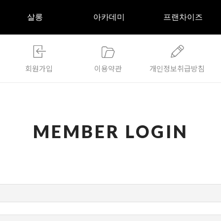
살롱
아카데미
프랜차이즈
회원가입
이용약관
개인정보취급방침
살롱소개
아카데미소개
성공창업 노하우
특허소개
교육과정
전문적인 운영시스템
차별화된 속눈썹연장
교육활동
가맹절차/창업문의
MEMBER LOGIN
나만의 스타일 찾기
교육문의
원장님 성공스토리
가맹점찾기