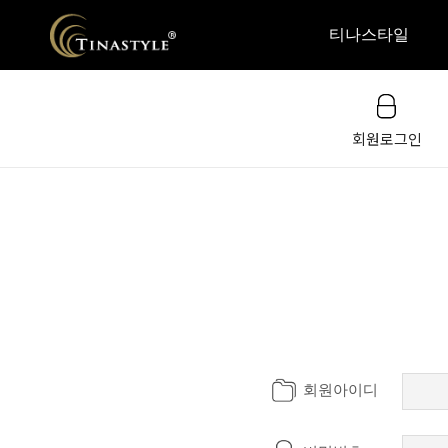
티나스타일
회원로그인
티나스타일은
국내외 주요활동
인증현황
미디어 속 티나스타일
예약안내/오시는길
살롱, 아카데미 전경
회원아이디