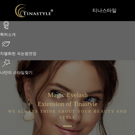
티나스타일
살롱소개
특허소개
차별화된 속눈썹연장
티나스타일은
국내외 주요활동
나만의 스타일찾기
인증현황
미디어 속 티나스타일
예약안내/오시는길
Magic Eyelash
살롱, 아카데미 전경
Extension of Tinastyle
WE ALWAYS THINK ABOUT YOUR BEAUTY AND
STYLE