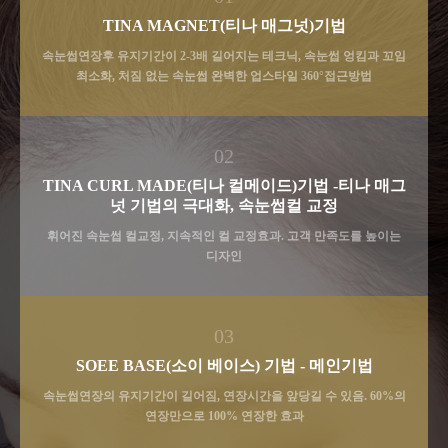
TINA MAGNET(티나 매그넛)기법
속눈썹연장후 유지기간이 2-3배 길어지는 테크닉, 속눈썹 엉킴과 꼬임
최소화, 처짐 없는 속눈썹 완벽한 업스타일 360°접근방법
02
TINA CURL MADE(티나 컬메이드)기법 -티나 매그
넛 기법의 극대화, 속눈썹컬 교정
휘어진 속눈썹 컬교정, 지속적인 컬 교정효과. 고객 만족도를 높이는
디자인
03
SOEE BASE(소이 베이스) 기법 - 메인기법
속눈썹연장의 유지기간이 길어짐, 연장시간을 앞당길 수 있음. 60%의
연장만으로 100% 연장한 효과